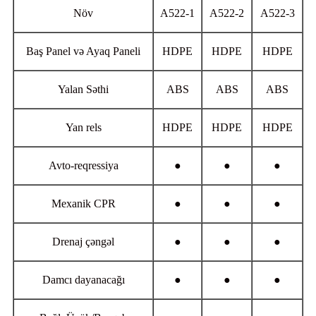
Növ
A522-1
A522-2
A522-3
Baş Panel və Ayaq Paneli
HDPE
HDPE
HDPE
Yalan Səthi
ABS
ABS
ABS
Yan rels
HDPE
HDPE
HDPE
Avto-reqressiya
●
●
●
Mexanik CPR
●
●
●
Drenaj çəngəl
●
●
●
Damcı dayanacağı
●
●
●