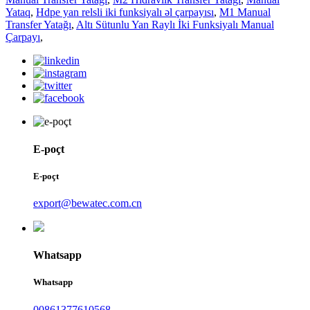
Yataq
,
Hdpe yan relsli iki funksiyalı əl çarpayısı
,
M1 Manual
Transfer Yatağı
,
Altı Sütunlu Yan Raylı İki Funksiyalı Manual
Çarpayı
,
E-poçt
E-poçt
export@bewatec.com.cn
Whatsapp
Whatsapp
00861377610568