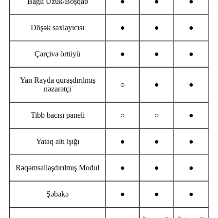
Bağlı Üzük/Boşqab
●
●
●
Döşək saxlayıcısı
●
●
●
Çərçivə örtüyü
●
●
●
Yan Rayda quraşdırılmış
○
●
●
nəzarətçi
Tibb bacısı paneli
○
○
●
Yataq altı işığı
●
●
●
Rəqəmsallaşdırılmış Modul
●
●
●
Şəbəkə
●
●
●