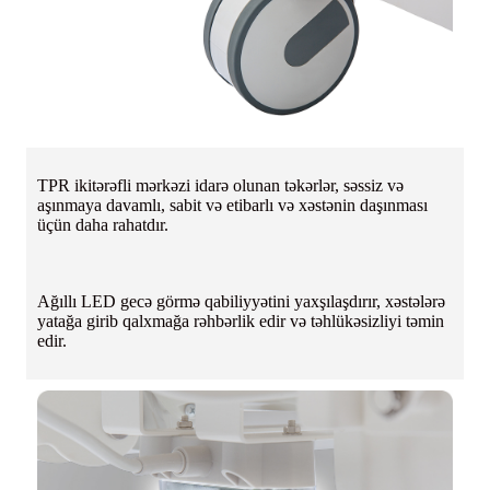
TPR ikitərəfli mərkəzi idarə olunan təkərlər, səssiz və
aşınmaya davamlı, sabit və etibarlı və xəstənin daşınması
üçün daha rahatdır.
Ağıllı LED gecə görmə qabiliyyətini yaxşılaşdırır, xəstələrə
yatağa girib qalxmağa rəhbərlik edir və təhlükəsizliyi təmin
edir.