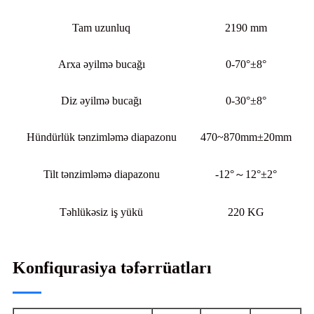
Tam uzunluq
2190 mm
Arxa əyilmə bucağı
0-70°±8°
Diz əyilmə bucağı
0-30°±8°
Hündürlük tənzimləmə diapazonu
470~870mm±20mm
Tilt tənzimləmə diapazonu
-12°～12°±2°
Təhlükəsiz iş yükü
220 KG
Konfiqurasiya təfərrüatları