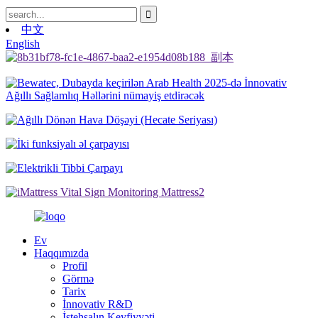
中文
English
Ev
Haqqımızda
Profil
Görmə
Tarix
İnnovativ R&D
İstehsalın Keyfiyyəti