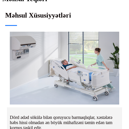
Məhsul Xüsusiyyətləri
Dörd ədəd sökülə bilən qoruyucu barmaqlıqlar, xəstələrə
həbs hissi olmadan ən böyük mühafizəni təmin edən tam
korpus təşkil edir.