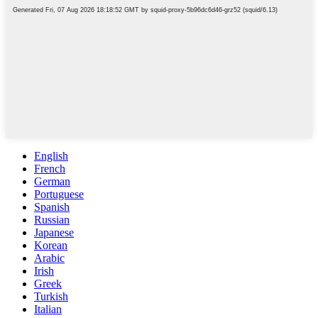
English
French
German
Portuguese
Spanish
Russian
Japanese
Korean
Arabic
Irish
Greek
Turkish
Italian