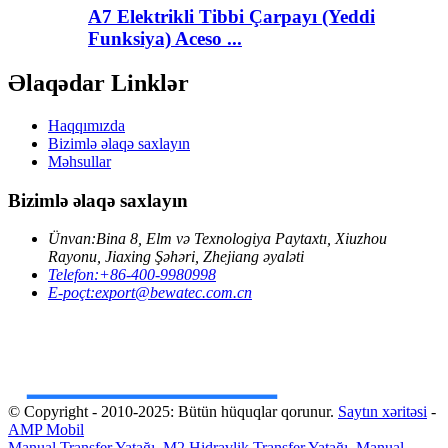
A7 Elektrikli Tibbi Çarpayı (Yeddi
Funksiya) Aceso ...
Əlaqədar Linklər
Haqqımızda
Bizimlə əlaqə saxlayın
Məhsullar
Bizimlə əlaqə saxlayın
Ünvan:
Bina 8, Elm və Texnologiya Paytaxtı, Xiuzhou
Rayonu, Jiaxing Şəhəri, Zhejiang əyaləti
Telefon:
+86-400-9980998
E-poçt:
export@bewatec.com.cn
© Copyright - 2010-2025: Bütün hüquqlar qorunur.
Saytın xəritəsi
-
AMP Mobil
Manual Transfer Yatağı
,
M2 Hidravlik Transfer Yatağı
,
Manual