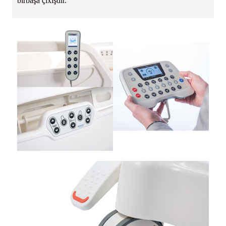
birbaşa çıxışdır.