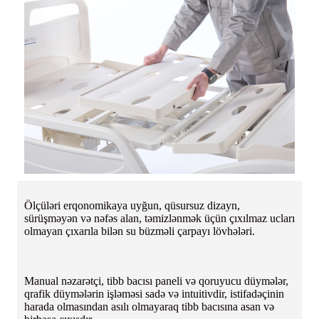
Ölçüləri erqonomikaya uyğun, qüsursuz dizayn,
sürüşməyən və nəfəs alan, təmizlənmək üçün çıxılmaz ucları
olmayan çıxarıla bilən su büzməli çarpayı lövhələri.
Manual nəzarətçi, tibb bacısı paneli və qoruyucu düymələr,
qrafik düymələrin işləməsi sadə və intuitivdir, istifadəçinin
harada olmasından asılı olmayaraq tibb bacısına asan və