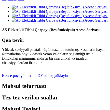
A5 Elektrikli Tibbi Çarpayı (Beş funksiyalı) Aceso Seriyası
Qısa təsvir:
Yüksək səviyyəli palatalar üçün nəzərdə tutulmuş, xəstələrin həyati
əlamətlərinə böyük dəstək verən və onların sağlamlığı üçün
təhlükələri minimuma endirən bir sıra unikal və inqilabi
xüsusiyyətlərdən ibarətdir.
Bizə e-poçt göndərin
PDF olaraq yükləyin
Məhsul təfərrüatı
Tez-tez verilən suallar
Məhsul Teqləri