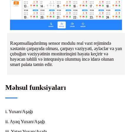
Rəqəmsallaşdırılmış sensor modulu real vaxt rejimində
xəstənin çarpayıda olması, çarpayı vəziyyəti, əyləclər və yan
çubuğun vəziyyətinin monitorinqini həyata keçirir və
həyəcan təhlili və inteqrasiya olunmuş incə idarə olunan
smart palata təmin edir.
Məhsul funksiyaları
i. Yuxarı/Aşağı
ii. Ayaq Yuxarı/Aşağı
iii. Yataq Yuxarı/Aşağı