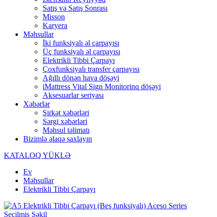
Satış və Satış Sonrası
Misson
Karyera
Məhsullar
İki funksiyalı əl çarpayısı
Üç funksiyalı əl çarpayısı
Elektrikli Tibbi Çarpayı
Çoxfunksiyalı transfer çarpayısı
Ağıllı dönən hava döşəyi
iMattress Vital Sign Monitorinq döşəyi
Aksesuarlar seriyası
Xəbərlər
Şirkət xəbərləri
Sərgi xəbərləri
Məhsul təlimatı
Bizimlə əlaqə saxlayın
KATALOQ YÜKLƏ
Ev
Məhsullar
Elektrikli Tibbi Çarpayı