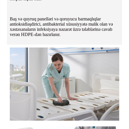
Baş və quyruq panelləri və qoruyucu barmaqlıqlar
antioksidləşdirici, antibakterial xüsusiyyətə malik olan və
xəstəxanaların infeksiyaya nəzarət üzrə tələblərinə cavab
verən HDPE-dən hazırlanır.