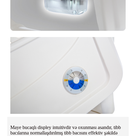
Maye bucaqlı displey intuitivdir və oxunması asandır, tibb
bacılarına normallaşdırılmış tibb bacısını effektiv şəkildə