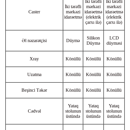
İki tərəfli
İki tərəfli
İki tərəfli
mərkəzi
mərkəzi
Caster
mərkəzi
idarəetmə
idarəetmə
idarəetmə
(elektrik
(elektrik
çarxı ilə)
çarxı ilə)
Silikon
LCD
Əl nəzarətçisi
Düymə
Düymə
düyməsi
Xray
Könüllü
Könüllü
Könüllü
Uzatma
Könüllü
Könüllü
Könüllü
Beşinci Təkər
Könüllü
Könüllü
Könüllü
Yataq
Yataq
Yataq
Cədvəl
stolunun
stolunun
stolunun
üstündə
üstündə
üstündə