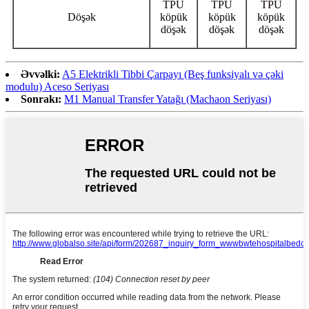
TPU
TPU
TPU
Döşək
köpük
köpük
köpük
döşək
döşək
döşək
Əvvəlki:
A5 Elektrikli Tibbi Çarpayı (Beş funksiyalı və çəki
modulu) Aceso Seriyası
Sonrakı:
M1 Manual Transfer Yatağı (Machaon Seriyası)