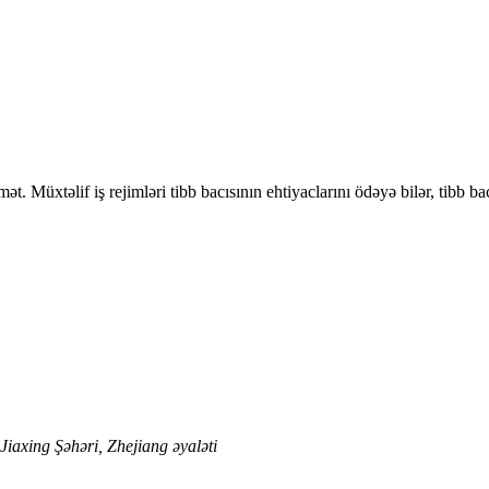
t. Müxtəlif iş rejimləri tibb bacısının ehtiyaclarını ödəyə bilər, tibb b
iaxing Şəhəri, Zhejiang əyaləti