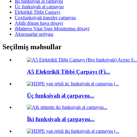
İki funksiyalı əl çarpayısı
Üç funksiyalı əl çarpayısı
Elektrikli Tibbi Çarpayı
Çoxfunksiyalı transfer çarpayısı
Ağıllı dönən hava döşəyi
iMattress Vital Sign Monitorinq döşəyi
Aksesuarlar seriyası
Seçilmiş məhsullar
A5 Elektrikli Tibbi Çarpayı (Fi...
Üç funksiyalı əl çarpayısı...
İki funksiyalı əl çarpayısı...