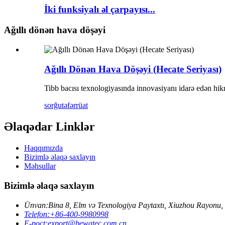
İki funksiyalı əl çarpayısı...
Ağıllı dönən hava döşəyi
Ağıllı Dönən Hava Döşəyi (Hecate Seriyası)
Tibb bacısı texnologiyasında innovasiyanı idarə edən hikmə
sorğu
təfərrüat
Əlaqədar Linklər
Haqqımızda
Bizimlə əlaqə saxlayın
Məhsullar
Bizimlə əlaqə saxlayın
Ünvan:
Bina 8, Elm və Texnologiya Paytaxtı, Xiuzhou Rayonu, J
Telefon:
+86-400-9980998
E-poçt:
export@bewatec.com.cn