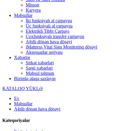
Misson
Karyera
Məhsullar
İki funksiyalı əl çarpayısı
Üç funksiyalı əl çarpayısı
Elektrikli Tibbi Çarpayı
Çoxfunksiyalı transfer çarpayısı
Ağıllı dönən hava döşəyi
iMattress Vital Sign Monitorinq döşəyi
Aksesuarlar seriyası
Xəbərlər
Şirkət xəbərləri
Sərgi xəbərləri
Məhsul təlimatı
Bizimlə əlaqə saxlayın
KATALOQ YÜKLƏ
Ev
Məhsullar
Ağıllı dönən hava döşəyi
Kateqoriyalar