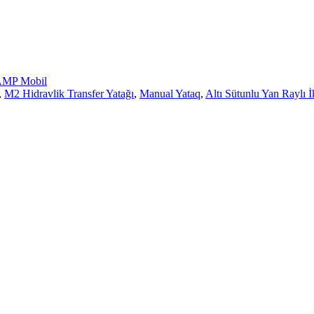
MP Mobil
,
M2 Hidravlik Transfer Yatağı
,
Manual Yataq
,
Altı Sütunlu Yan Raylı 