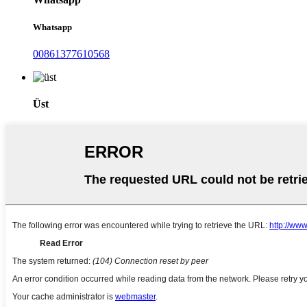
Whatsapp
00861377610568
Üst