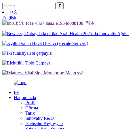
中文
English
Ev
Haqqımızda
Profil
Görmə
Tarix
İnnovativ R&D
İstehsalın Keyfiyyəti
Satış və Satış Sonrası